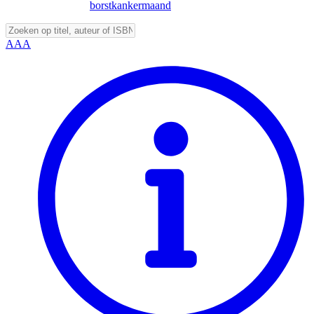
borstkankermaand
A
A
A